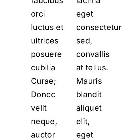
faucibus
lacinia
orci
eget
luctus et
consectetur
ultrices
sed,
posuere
convallis
cubilia
at tellus.
Curae;
Mauris
Donec
blandit
velit
aliquet
neque,
elit,
auctor
eget