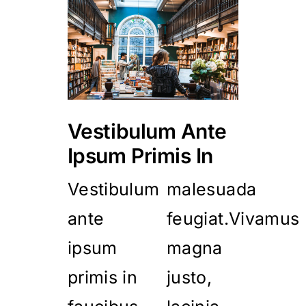
Vestibulum Ante
Ipsum Primis In
Vestibulum
malesuada
ante
feugiat.Vivamus
ipsum
magna
primis in
justo,