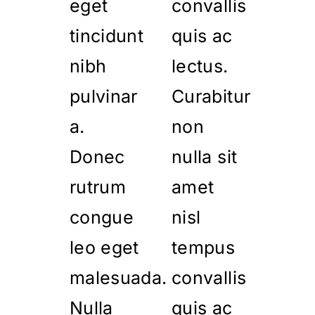
eget
convallis
tincidunt
quis ac
nibh
lectus.
pulvinar
Curabitur
a.
non
Donec
nulla sit
rutrum
amet
congue
nisl
leo eget
tempus
malesuada.
convallis
Nulla
quis ac