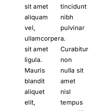
sit amet
tincidunt
aliquam
nibh
vel,
pulvinar
ullamcorper
a.
sit amet
Curabitur
ligula.
non
Mauris
nulla sit
blandit
amet
aliquet
nisl
elit,
tempus